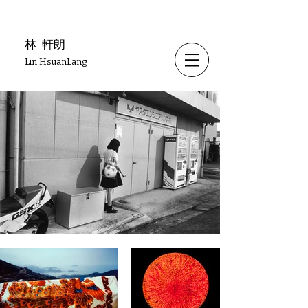
林
軒朗
Lin HsuanLang