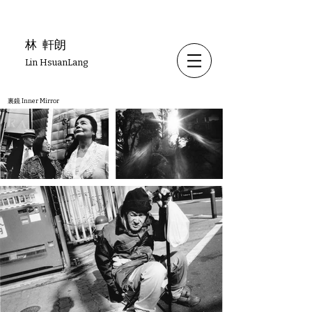
林
軒朗
Lin HsuanLang
裏鏡
Inner Mirror